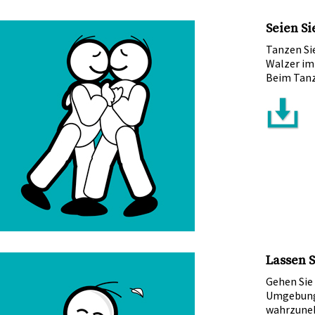
Seien Si
Tanzen Sie
Walzer im
Beim Tanz
Lassen S
Gehen Sie 
Umgebung.
wahrzuneh