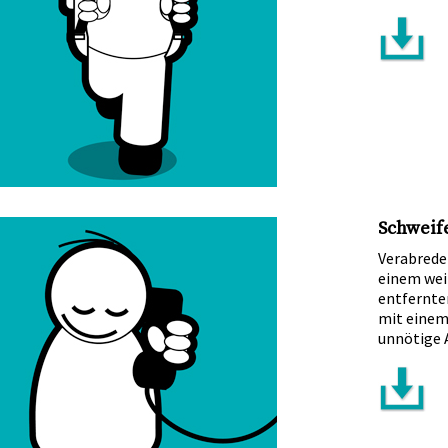
Schweife
Verabreden
einem wei
entfernten
mit einem 
unnötige 