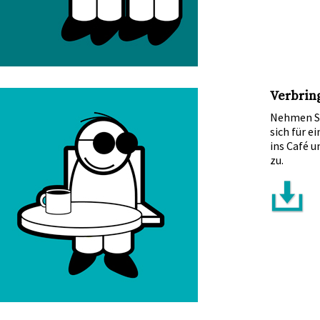
Verbrin
Nehmen Si
sich für e
ins Café u
zu.